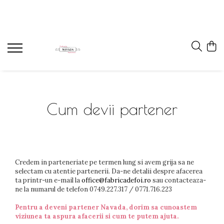
Cum devii partener
Credem in parteneriate pe termen lung si avem grija sa ne
selectam cu atentie partenerii. Da-ne detalii despre afacerea
ta printr-un e-mail la
office@fabricadefoi.ro
sau contacteaza-
ne la numarul de telefon 0749.227.317 / 0771.716.223
Pentru a deveni partener Navada, dorim sa cunoastem
viziunea ta aspura afacerii si cum te putem ajuta.