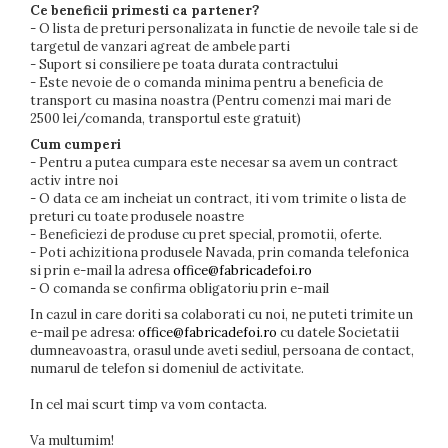
Ce beneficii primesti ca partener?
- O lista de preturi personalizata in functie de nevoile tale si de
targetul de vanzari agreat de ambele parti
- Suport si consiliere pe toata durata contractului
- Este nevoie de o comanda minima pentru a beneficia de
transport cu masina noastra (Pentru comenzi mai mari de
2500 lei/comanda, transportul este gratuit)
Cum cumperi
- Pentru a putea cumpara este necesar sa avem un contract
activ intre noi
- O data ce am incheiat un contract, iti vom trimite o lista de
preturi cu toate produsele noastre
- Beneficiezi de produse cu pret special, promotii, oferte.
- Poti achizitiona produsele Navada, prin comanda telefonica
si prin e-mail la adresa
office@fabricadefoi.ro
- O comanda se confirma obligatoriu prin e-mail
In cazul in care doriti sa colaborati cu noi, ne puteti trimite un
e-mail pe adresa:
office@fabricadefoi.ro
cu datele Societatii
dumneavoastra, orasul unde aveti sediul, persoana de contact,
numarul de telefon si domeniul de activitate.
In cel mai scurt timp va vom contacta.
Va multumim!